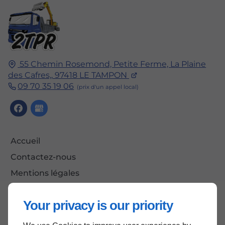
55 Chemin Rosemond, Petite Ferme, La Plaine
des Cafres,,
97418
LE TAMPON
09 70 35 19 06
Accueil
Contactez-nous
Mentions légales
Plan du site
Your privacy is our priority